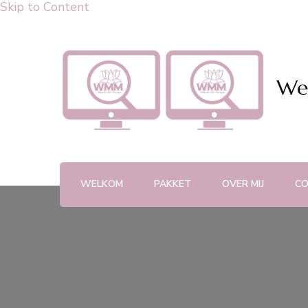
Skip to Content
We
WELKOM
PAKKET
OVER MIJ
C