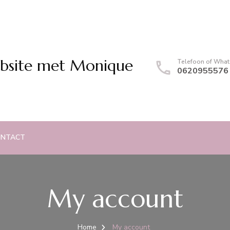
bsite met Monique
Telefoon of Wha
0620955576
ONTACT
My account
Home
My account